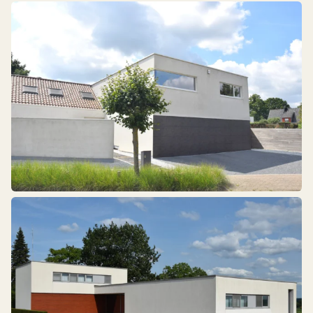
Résidentiel
Industriel
Portes revêtues
Portes intégrées dans le plan de la façade
Portes avec panneaux sandwich
Revêtement de façade
Portes avec vitrage
Porte d'entrée
Joyaux artisanaux
Snelroldeuren
Bois
Aluminium
Matière synthétique
Autre
Panneau sandwich
Prisme - Verre