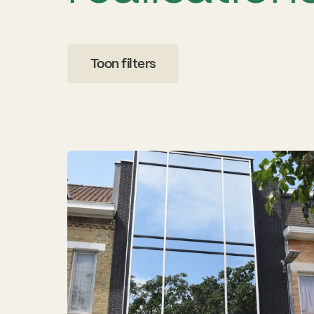
Toon filters
Résidentiel
Industriel
Portes revêtues
Portes intégrées da
Portes avec vitrage
Porte d'entrée
Bois
Aluminium
Matière synthét