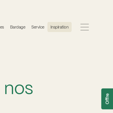
es
Bardage
Service
Inspiration
Service et réparations
Rénovation
r nos
Offre