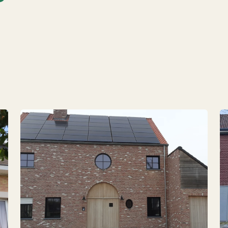
ns le plan de la façade
Portes avec panneaux san
Joyaux artisanaux
Snelroldeuren
ique
Autre
Panneau sandwich
Prisme - Ve