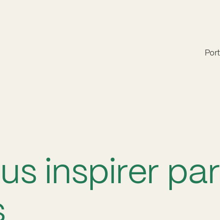
Port
us inspirer pa
s