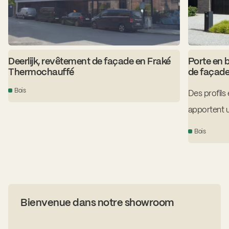
Deerlijk, revêtement de façade en Fraké
Porte en 
Thermochauffé
de façade
Bois
Des profils
apportent u
neuve aux l
Bois
bois Accoya,
bien pour l
pour les él
Bienvenue dans notre showroom