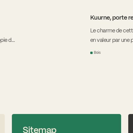
Kuurne, porte r
Le charme de cett
pie de
en valeur par une 
revêtue de bois du
Bois
une laque noire et
Sitemap