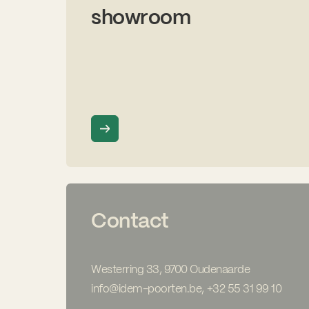
showroom
Contact
Westerring 33, 9700 Oudenaarde
info@idem-poorten.be
,
+32 55 31 99 10