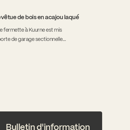
evêtue de bois en acajou laqué
e fermette à Kuurne est mis
porte de garage sectionnelle
r afselia, personnalisée avec
 une bande blanche.
Bulletin d'information