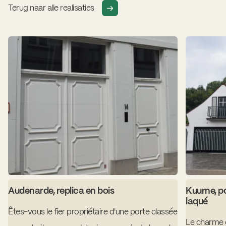
Terug naar alle realisaties
Audenarde, replica en bois
Kuurne, p
laqué
Êtes-vous le fier propriétaire d'une porte classée
Le charme d