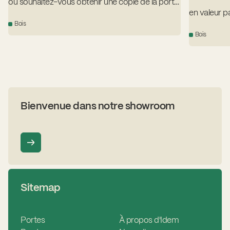
ou souhaitez-vous obtenir une copie de la porte
en valeur p
d'origine ?
Bois
revêtue de 
Bois
une laque n
Bienvenue dans notre showroom
Sitemap
Portes
À propos d'Idem