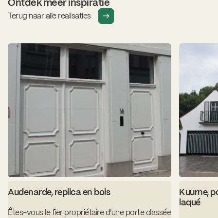
Ontdek meer inspiratie
Terug naar alle realisaties
Audenarde, replica en bois
Kuurne, p
laqué
Êtes-vous le fier propriétaire d'une porte classée