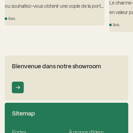
Le charme d
ou souhaitez-vous obtenir une copie de la porte
en valeur p
d'origine ?
Bois
revêtue de 
Bois
une laque n
Bienvenue dans notre showroom
Sitemap
Portes
À propos d'Idem