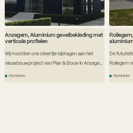
Anzegem, Aluminium gevelbekleding met
Rollegem,
verticale profielen
aluminium
Wij mochten ons steentje bijdragen aan het
De futurist
nieuwbouwproject van Plan & Bouw in Anzegem
Rollegem re
met gevelbekleding op maat. De klant koos
cassettes a
Aluminium
Aluminium
voor verticale profielen in zwart aluminium voor
gevel. We 
een cool contrast met de witte bovenbouw.
aluminiump
gelast en g