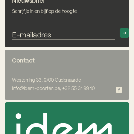
Nieuwsbrief
Schrijf je in en blijf op de hoogte
Contact
Westerring 33, 9700 Oudenaarde
info@idem-poorten.be
,
+32 55 31 99 10