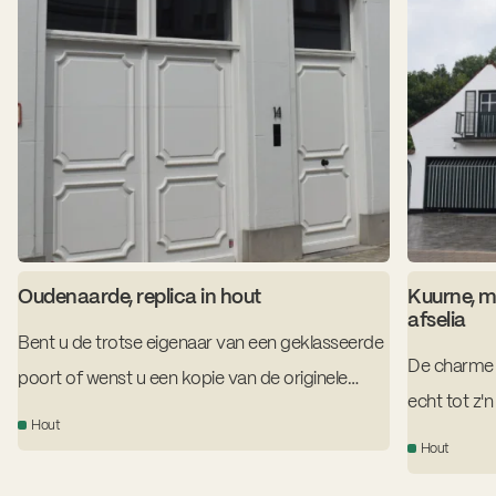
Oudenaarde, replica in hout
Kuurne, m
afselia
Bent u de trotse eigenaar van een geklasseerde
De charme 
poort of wenst u een kopie van de originele
echt tot z'n
poort?
Hout
garagepoor
Hout
maat gelakt