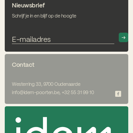
Nieuwsbrief
Schrijf je in en blijf op de hoogte
Contact
Westerring 33, 9700 Oudenaarde
info@idem-poorten.be
,
+32 55 31 99 10