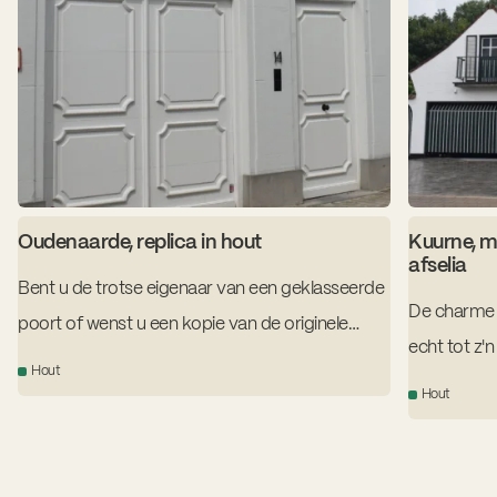
Oudenaarde, replica in hout
Kuurne, m
afselia
Bent u de trotse eigenaar van een geklasseerde
De charme 
poort of wenst u een kopie van de originele
echt tot z'n
poort?
Hout
garagepoor
Hout
maat gelakt