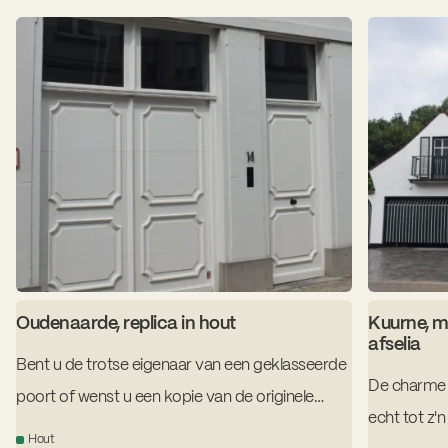
Oudenaarde, replica in hout
Kuurne, m
afselia
Bent u de trotse eigenaar van een geklasseerde
De charme 
poort of wenst u een kopie van de originele
echt tot z'n
poort?
Hout