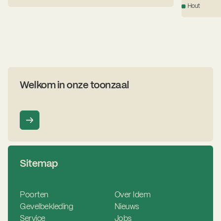
garagepoor
Hout
maat gelakt
Welkom in onze toonzaal
Sitemap
Poorten
Over Idem
Gevelbekleding
Nieuws
Service
Jobs