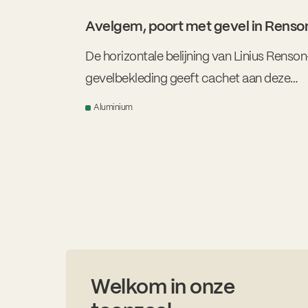
Avelgem, poort met gevel in Renson
De horizontale belijning van Linius Renson
gevelbekleding geeft cachet aan deze
woningen in Deerlijk. We bekleedden zowe
Aluminium
garagepoorten als de gevels in deze profie
gepoederlakt aluminium. Ze zijn slijtvast,
bestendig en verkrijgbaar in diverse kleur
afmetingen.
Welkom in onze