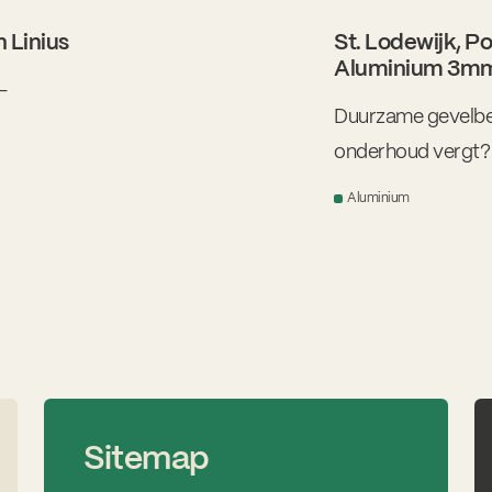
 Linius
St. Lodewijk, P
Aluminium 3m
-
Duurzame gevelbek
onderhoud vergt? 
l de
woord. Wij maakte
len in
Aluminium
deze woning in De
 weers
aluminium cassett
en en
Sitemap