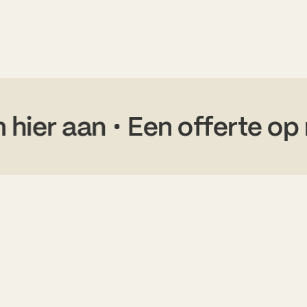
raag ‘m hier aan
Een offe