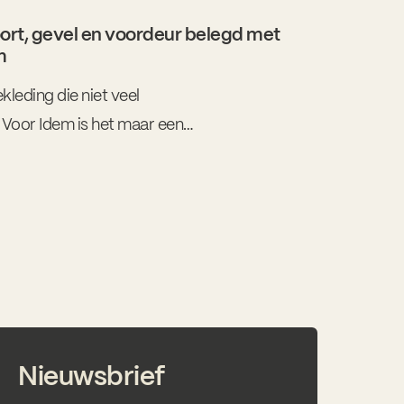
oort, gevel en voordeur belegd met
m
leding die niet veel
Voor Idem is het maar een
n de poort en gevel voor
erlijk op maat in 3mm
es.
Nieuwsbrief