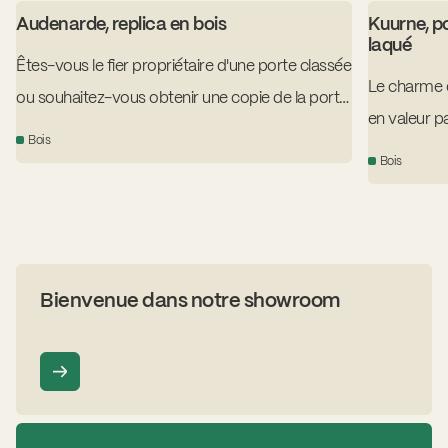
Audenarde, replica en bois
Kuurne, p
laqué
Êtes-vous le fier propriétaire d'une porte classée
Le charme d
ou souhaitez-vous obtenir une copie de la porte
en valeur p
d'origine ?
Bois
revêtue de 
Bois
une laque n
Bienvenue dans notre showroom