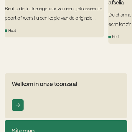
afselia
Bent u de trotse eigenaar van een geklasseerde
De charme 
poort of wenst u een kopie van de originele
echt tot z'n
poort?
Hout
garagepoor
Hout
maat gelakt
Welkom in onze toonzaal
Sitemap