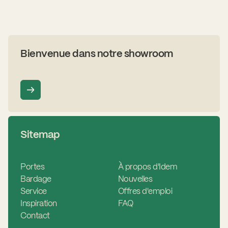
Tricoya avec des
sculptées. L'ense
couleur souhaitée
Bienvenue dans notre showroom
Sitemap
Portes
À propos d'Idem
Bardage
Nouvelles
Service
Offres d'emploi
Inspiration
FAQ
Contact