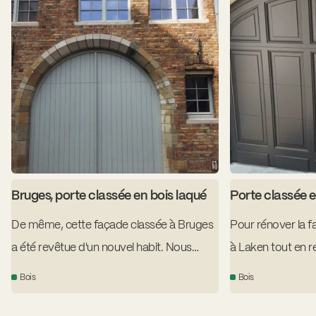
Bruges, porte classée en bois laqué
Porte classée e
De même, cette façade classée à Bruges
Pour rénover la f
a été revêtue d'un nouvel habit. Nous
à Laken tout en 
avons créé une réplique de la porte
énergétiques actu
Bois
Bois
existante en bois laqué, entièrement sur
réplique parfaite 
mesure pour le bâtiment.
cadre en aluminiu