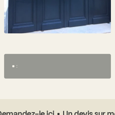
:
mandez-le ici
Un devis sur mes