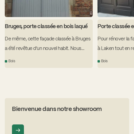
Bruges, porte classée en bois laqué
Porte classée e
De même, cette façade classée à Bruges
Pour rénover la f
a été revêtue d'un nouvel habit. Nous
à Laken tout en 
avons créé une réplique de la porte
énergétiques actu
Bois
Bois
existante en bois laqué, entièrement sur
réplique parfaite 
mesure pour le bâtiment.
cadre en aluminiu
Tricoya avec des
sculptées. L'ense
couleur souhaitée
Bienvenue dans notre showroom