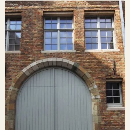
Résidentiel
Industriel
Portes revêtues
Portes intégrées dans le plan de la façade
Portes avec panneaux sandwich
Revêtement de façade
Portes avec vitrage
Porte d'entrée
Joyaux artisanaux
Snelroldeuren
Bois
Aluminium
Matière synthétique
Autre
Panneau sandwich
Prisme - Verre