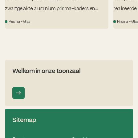
zwartgelakte aluminium prisma-kaders en
realiseerd
transparant, isolerend glas.
zwart gelak
Prisma - Glas
Prisma - Gla
isolerend 
doorkijk!
Welkom in onze toonzaal
Sitemap