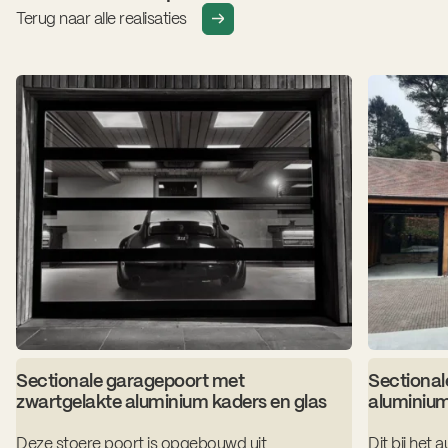
Terug naar alle realisaties
Sectionale garagepoort met
Sectional
zwartgelakte aluminium kaders en glas
aluminium
Deze stoere poort is opgebouwd uit
Dit bij het