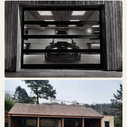
Residentieel
Industrieel
Belegde poorten
Poorten in het gevelvlak
Poorten met sandwichpanelen
Gevelbekleding
Poorten met glas
Voordeur
Ambachtelijke pareltjes
Snelroldeuren
Hout
Aluminium
Kunststof
Andere
Sandwichpaneel
Prisma - Glas