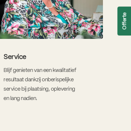
Offerte
O
N
J
F
Service
Blijf genieten van een kwalitatief
resultaat dankzij onberispelijke
service bij plaatsing, oplevering
en lang nadien.