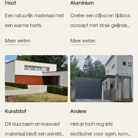
Hout
Aluminium
Een natuurlijk materiaal met
Creëer een stijlvol en tijdloos
een warme toets.
concept met strak gelijnde
platen of profielen.
Meer weten
Meer weten
Kunststof
Andere
Dit duurzaam en krasvast
Heb je toch nog iets
materiaal biedt een wereld
exotischer voor ogen, kom