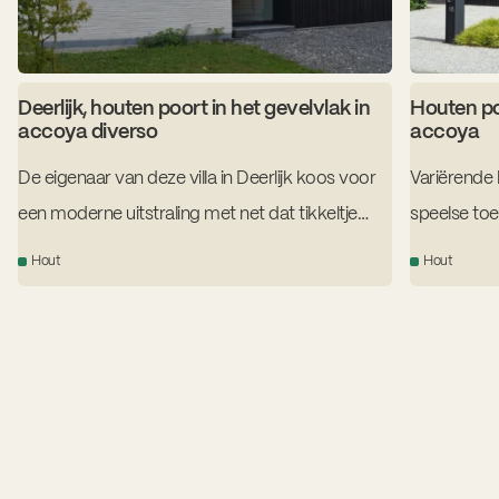
Deerlijk, houten poort in het gevelvlak in
Houten po
accoya diverso
accoya
De eigenaar van deze villa in Deerlijk koos voor
Variërende 
een moderne uitstraling met net dat tikkeltje
speelse to
meer. De sectionale garagepoort verdwijnt
We gebruik
Hout
Hout
visueel in het gevelvlak door de toepassing van
zwarte lazu
verticale lamellen in variabele breedtes. Het
garagepoor
accoya hardhout introduceert een natuurlijke
touch.