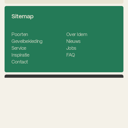
Sitemap
Poorten
Over Idem
Gevelbekleding
Nieuws
Service
Jobs
Inspiratie
FAQ
Contact
Nieuwsbrief
Schrijf je in en blijf op de hoogte