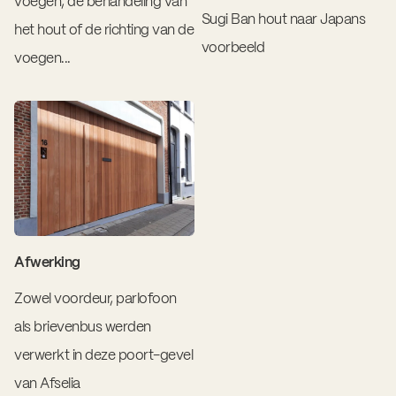
voegen, de behandeling van
Sugi Ban hout naar Japans
het hout of de richting van de
voorbeeld
voegen...
Afwerking
Zowel voordeur, parlofoon
als brievenbus werden
verwerkt in deze poort-gevel
van Afselia